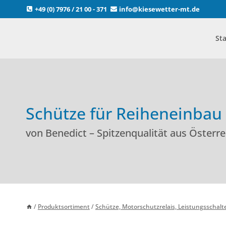
Zum
+49 (0) 7976 / 21 00 - 371
info@kiesewetter-mt.de
Inhalt
springen
Sta
Schütze für Reiheneinbau
von Benedict – Spitzenqualität aus Österre
/
Produktsortiment
/
Schütze, Motorschutzrelais, Leistungsschalt