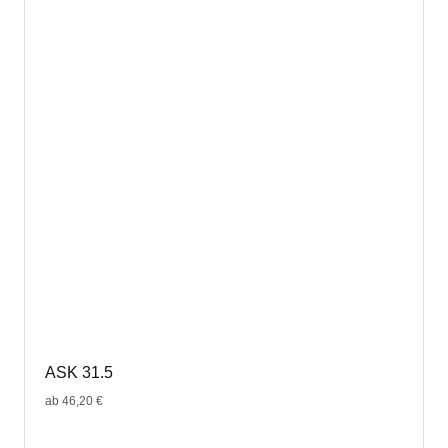
ASK 31.5
ab
46,20
€