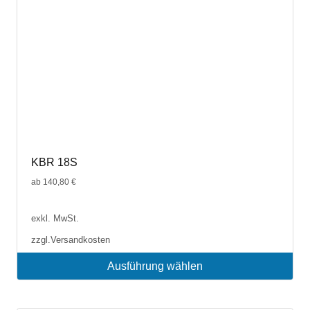
Produktseite
gewählt
werden
KBR 18S
ab
140,80
€
exkl. MwSt.
zzgl.
Versandkosten
Ausführung wählen
Dieses
Produkt