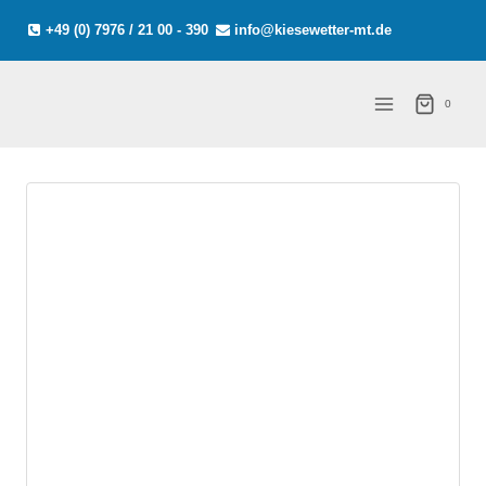
Zum
+49 (0) 7976 / 21 00 - 390
info@kiesewetter-mt.de
Inhalt
springen
0