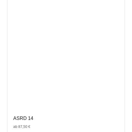
ASRD 14
ab
87,50
€