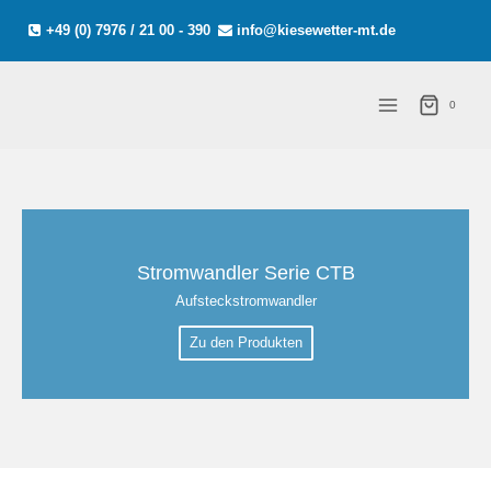
Zum
+49 (0) 7976 / 21 00 - 390
info@kiesewetter-mt.de
Inhalt
springen
0
Stromwandler Serie CTB
Aufsteckstromwandler
Zu den Produkten