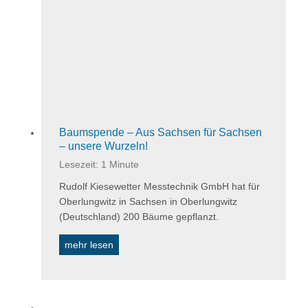
S
p
u
l
e
n
–
j
e
Baumspende – Aus Sachsen für Sachsen
– unsere Wurzeln!
t
z
Lesezeit:
1
Minute
t
Rudolf Kiesewetter Messtechnik GmbH hat für
n
Oberlungwitz in Sachsen in Oberlungwitz
e
(Deutschland) 200 Bäume gepflanzt.
u
!
B
mehr lesen
a
u
m
s