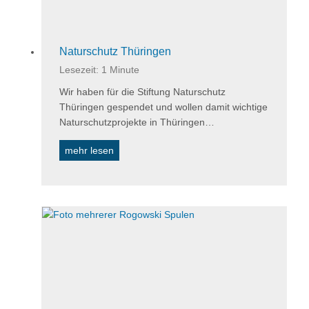
Naturschutz Thüringen
Lesezeit:
1
Minute
Wir haben für die Stiftung Naturschutz
Thüringen gespendet und wollen damit wichtige
Naturschutzprojekte in Thüringen…
N
mehr lesen
a
t
u
r
s
c
h
u
t
z