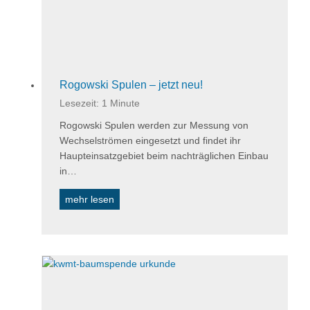
T
h
ü
r
i
n
Rogowski Spulen – jetzt neu!
g
Lesezeit:
1
Minute
e
Rogowski Spulen werden zur Messung von
n
Wechselströmen eingesetzt und findet ihr
Haupteinsatzgebiet beim nachträglichen Einbau
in…
R
mehr lesen
o
g
o
w
s
k
i