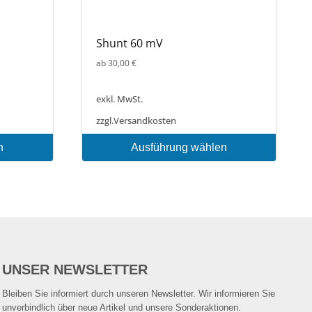
Shunt 60 mV
ab
30,00
€
exkl. MwSt.
zzgl.
Versandkosten
n
Ausführung wählen
Dieses
Produkt
weist
mehrere
Varianten
auf.
Die
UNSER NEWSLETTER
Optionen
können
Bleiben Sie informiert durch unseren Newsletter. Wir informieren Sie
auf
unverbindlich über neue Artikel und unsere Sonderaktionen.