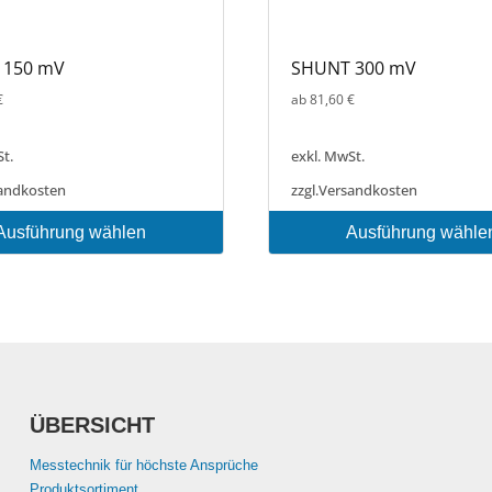
 150 mV
SHUNT 300 mV
€
ab
81,60
€
t.
exkl. MwSt.
andkosten
zzgl.
Versandkosten
Ausführung wählen
Ausführung wähle
Dieses
Produkt
weist
mehrere
Varianten
auf.
Die
ÜBERSICHT
Optionen
können
Messtechnik für höchste Ansprüche
auf
Produktsortiment