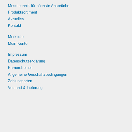
können
Messtechnik für höchste Ansprüche
auf
Produktsortiment
der
Aktuelles
te
Produktseite
Kontakt
gewählt
werden
Merkliste
Mein Konto
Impressum
Datenschutzerklärung
Barrierefreiheit
Allgemeine Geschäftsbedingungen
Zahlungsarten
Versand & Lieferung