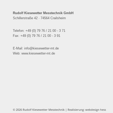
können
können
auf
auf
Rudolf Kiesewetter Messtechnik GmbH
der
der
Schillerstraße 42 · 74564 Crailsheim
Produktseite
Produktsei
gewählt
gewählt
werden
werden
Telefon: +49 (0) 79 76 / 21 00 - 3 71
Fax: +49 (0) 79 76 / 21 00 - 3 91
E-Mail: info@kiesewetter-mt.de
Web: www.kiesewetter-mt.de
© 2026 Rudolf Kiesewetter Messtechnik
| Realisierung:
webdesign hess