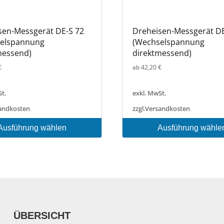
sen-Messgerät DE-S 72
Dreheisen-Messgerät DE
elspannung
(Wechselspannung
messend)
direktmessend)
€
ab
42,20
€
t.
exkl. MwSt.
andkosten
zzgl.
Versandkosten
Ausführung wählen
Ausführung wähle
Dieses
Produkt
weist
mehrere
Varianten
auf.
Die
ÜBERSICHT
Optionen