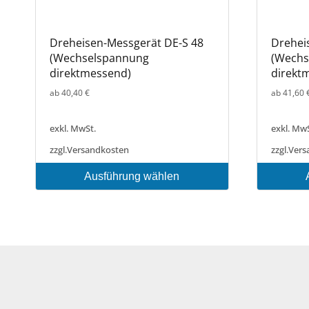
Dreheisen-Messgerät DE-S 48
Drehei
(Wechselspannung
(Wechs
direktmessend)
direkt
ab
40,40
€
ab
41,60
exkl. MwSt.
exkl. MwS
zzgl.
Versandkosten
zzgl.
Vers
Ausführung wählen
Dieses
Dieses
Produkt
Produkt
weist
weist
mehrere
mehrere
Varianten
Varianten
auf.
auf.
Die
Die
Optionen
Optionen