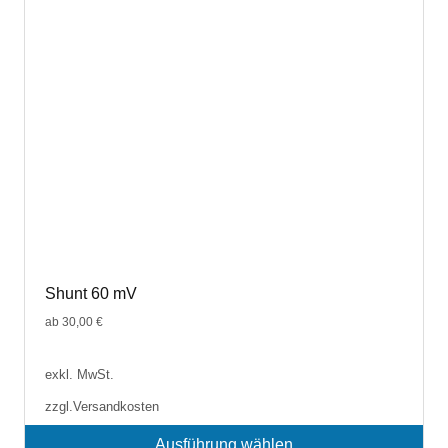
können
auf
der
Produktseite
gewählt
werden
Shunt 60 mV
ab
30,00
€
exkl. MwSt.
zzgl.
Versandkosten
Ausführung wählen