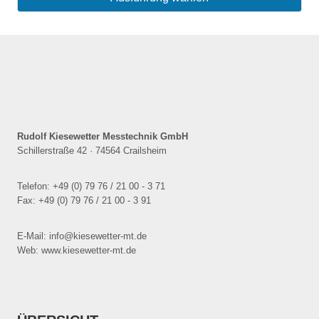
Dieses
Produkt
weist
mehrere
Varianten
auf.
Die
Optionen
Rudolf Kiesewetter Messtechnik GmbH
können
Schillerstraße 42 · 74564 Crailsheim
auf
der
Telefon: +49 (0) 79 76 / 21 00 - 3 71
Produktseite
Fax: +49 (0) 79 76 / 21 00 - 3 91
gewählt
werden
E-Mail: info@kiesewetter-mt.de
Web: www.kiesewetter-mt.de