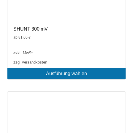
SHUNT 300 mV
ab
81,60
€
exkl. MwSt.
zzgl.
Versandkosten
Ausführung wählen
Dieses
Produkt
weist
mehrere
Varianten
auf.
Die
Optionen