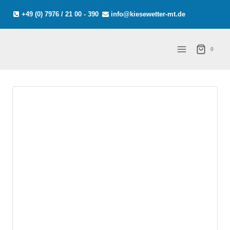
Zum
+49 (0) 7976 / 21 00 - 390
info@kiesewetter-mt.de
Inhalt
springen
0