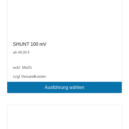
SHUNT 100 mV
ab
48,00
€
exkl. MwSt.
zzgl.
Versandkosten
Ausführung wählen
Dieses
Produkt
weist
mehrere
Varianten
auf.