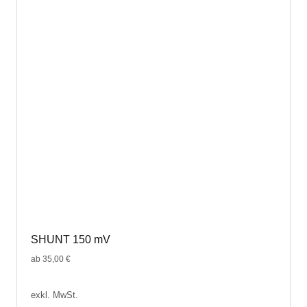
Die
Optionen
können
auf
der
Produktseite
gewählt
werden
SHUNT 150 mV
ab
35,00
€
exkl. MwSt.