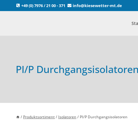
Zum
+49 (0) 7976 / 21 00 - 371
info@kiesewetter-mt.de
Inhalt
springen
Sta
PI/P Durchgangsisolatore
/
Produktsortiment
/
Isolatoren
/
PI/P Durchgangsisolatoren