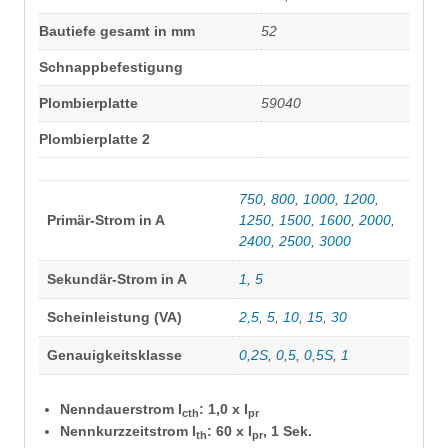
Bautiefe gesamt in mm
52
Schnappbefestigung
Plombierplatte
59040
Plombierplatte 2
750
,
800
,
1000
,
1200
,
Primär-Strom in A
1250
,
1500
,
1600
,
2000
,
2400
,
2500
,
3000
Sekundär-Strom in A
1
,
5
Scheinleistung (VA)
2,5
,
5
,
10
,
15
,
30
Genauigkeitsklasse
0,2S
,
0,5
,
0,5S
,
1
Nenndauerstrom I
: 1,0 x I
cth
pr
Nennkurzzeitstrom I
: 60 x I
, 1 Sek.
th
pr