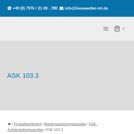
Zum
+49 (0) 7976 / 21 00 - 390
info@kiesewetter-mt.de
Inhalt
springen
0
ASK 103.3
/
Produktsortiment
/
Niederspannungswandler
/
ASK -
Aufsteckstromwandler
/
ASK 103.3