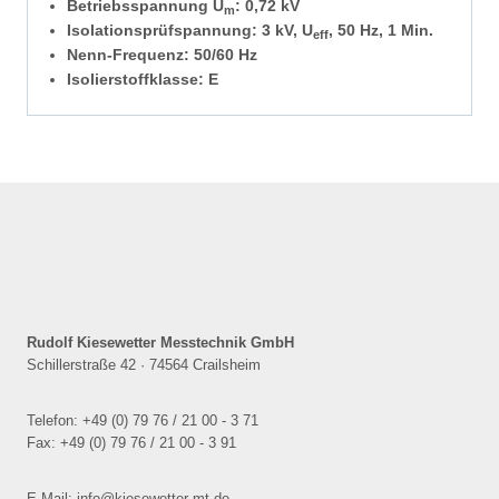
Betriebsspannung U
: 0,72 kV
m
Isolationsprüfspannung: 3 kV, U
, 50 Hz, 1 Min.
eff
Nenn-Frequenz: 50/60 Hz
Isolierstoffklasse: E
Rudolf Kiesewetter Messtechnik GmbH
Schillerstraße 42 · 74564 Crailsheim
Telefon: +49 (0) 79 76 / 21 00 - 3 71
Fax: +49 (0) 79 76 / 21 00 - 3 91
E-Mail: info@kiesewetter-mt.de