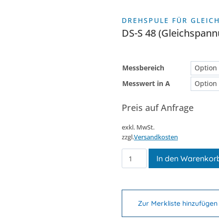
DREHSPULE FÜR GLEI
DS-S 48 (Gleichspan
Messbereich
Messwert in A
Preis auf Anfrage
exkl. MwSt.
zzgl.
Versandkosten
DS-
In den Warenkor
S
48
(Gleichspannung
über
Zur Merkliste hinzufügen
Messumformer)
Menge