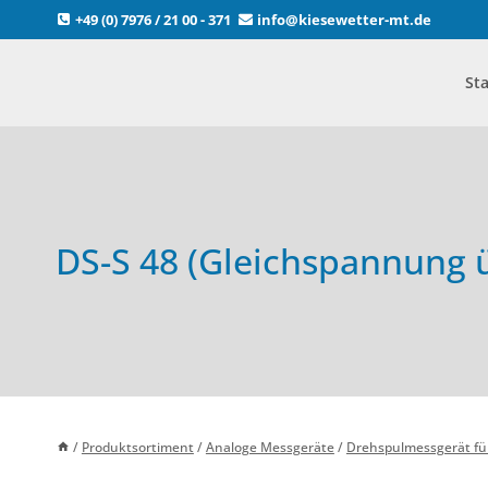
Zum
+49 (0) 7976 / 21 00 - 371
info@kiesewetter-mt.de
Inhalt
springen
Sta
DS-S 48 (Gleichspannung
/
Produktsortiment
/
Analoge Messgeräte
/
Drehspulmessgerät fü