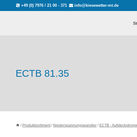
Zum
+49 (0) 7976 / 21 00 - 371
info@kiesewetter-mt.de
Inhalt
springen
S
ECTB 81.35
/
Produktsortiment
/
Niederspannungswandler
/
ECTB - Aufsteckstro