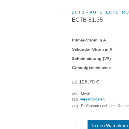
ECTB - AUFSTECKST
ECTB 81.35
Primär-Strom in A
Sekundär-Strom in A
Scheinleistung (VA)
Genauigkeitsklasse
ab
126,70
€
exkl. MwSt.
zzgl.
Versandkosten
zzgl. Prüfkosten nach dem Konfor
ECTB
In den Warenkorb