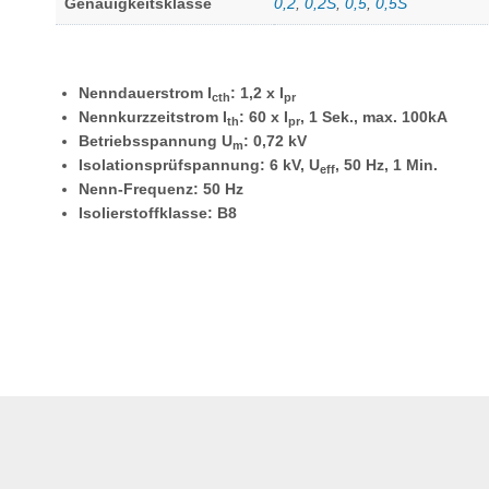
Genauigkeitsklasse
0,2
,
0,2S
,
0,5
,
0,5S
Nenndauerstrom I
: 1,2 x I
cth
pr
Nennkurzzeitstrom I
: 60 x I
, 1 Sek., max. 100kA
th
pr
Betriebsspannung U
: 0,72 kV
m
Isolationsprüfspannung: 6 kV, U
, 50 Hz, 1 Min.
eff
Nenn-Frequenz: 50 Hz
Isolierstoffklasse: B8