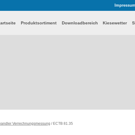
Impressu
tartseite
Produktsortiment
Downloadbereich
Kiesewetter
S
mwandler Verrechnungsmessung
/
ECTB 81.35