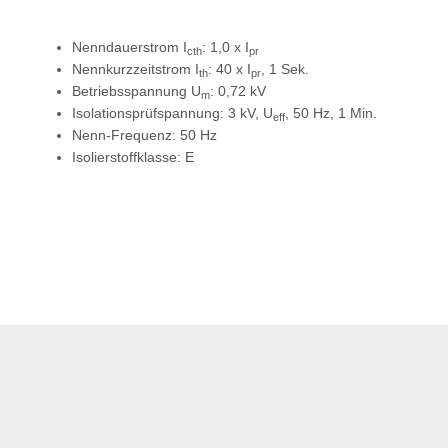
Nenndauerstrom I
: 1,0 x I
cth
pr
Nennkurzzeitstrom I
: 40 x I
, 1 Sek.
th
pr
Betriebsspannung U
: 0,72 kV
m
Isolationsprüfspannung: 3 kV, U
, 50 Hz, 1 Min.
eff
Nenn-Frequenz: 50 Hz
Isolierstoffklasse: E