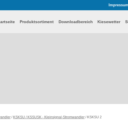
Impressu
tartseite
Produktsortiment
Downloadbereich
Kiesewetter
S
wandler
/
KSKSU / KSSUSK - Kleinsignal-Stromwandler
/
KSKSU 2