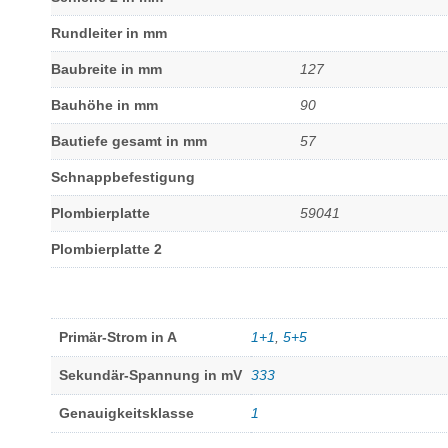
Rundleiter in mm
Baubreite in mm
127
Bauhöhe in mm
90
Bautiefe gesamt in mm
57
Schnappbefestigung
Plombierplatte
59041
Plombierplatte 2
Primär-Strom in A
1+1
,
5+5
Sekundär-Spannung in mV
333
Genauigkeitsklasse
1