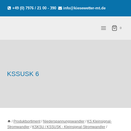
Zum
+49 (0) 7976 / 21 00 - 390
info@kiesewetter-mt.de
Inhalt
springen
0
KSSUSK 6
/
Produktsortiment
/
Niederspannungswandler
/
KS Kleinsignal-
Stromwandler
/
KSKSU / KSSUSK - Kleinsignal-Stromwandler
/