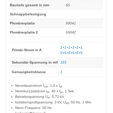
Bautiefe gesamt in mm
65
Schnappbefestigung
Plombierplatte
59041
Plombierplatte 2
59042
1+1+1+1+1+1
,
Primär-Strom in A
5+5+5+5+5+5
Sekundär-Spannung in mV
333
Genauigkeitsklasse
1
Nenndauerstrom I
: 1,0 x I
cth
pr
Nennkurzzeitstrom I
: 40 x I
, 1 Sek.
th
pr
Betriebsspannung U
: 0,72 kV
m
Isolationsprüfspannung: 3 kV, U
, 50 Hz, 1 Min.
eff
Nenn-Frequenz: 50 Hz