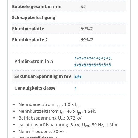
Bautiefe gesamt in mm
65
Schnappbefestigung
Plombierplatte
59041
Plombierplatte 2
59042
1+1+1+1+1+1+1+1
,
Primär-Strom in A
5+5+5+5+5+5+5+5
Sekundär-Spannung in mV
333
Genauigkeitsklasse
1
Nenndauerstrom I
: 1,0 x I
cth
pr
Nennkurzzeitstrom I
: 40 x I
, 1 Sek.
th
pr
Betriebsspannung U
: 0,72 kV
m
Isolationsprüfspannung: 3 kV, U
, 50 Hz, 1 Min.
eff
Nenn-Frequenz: 50 Hz