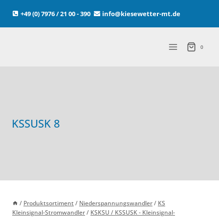
Zum
+49 (0) 7976 / 21 00 - 390
info@kiesewetter-mt.de
Inhalt
springen
0
KSSUSK 8
/
Produktsortiment
/
Niederspannungswandler
/
KS
Kleinsignal-Stromwandler
/
KSKSU / KSSUSK - Kleinsignal-