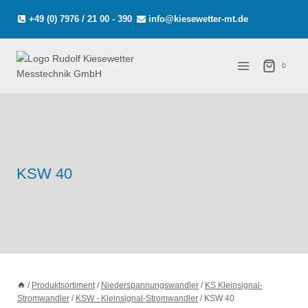
Zum
+49 (0) 7976 / 21 00 - 390
info@kiesewetter-mt.de
Inhalt
springen
0
KSW 40
/
Produktsortiment
/
Niederspannungswandler
/
KS Kleinsignal-
Stromwandler
/
KSW - Kleinsignal-Stromwandler
/
KSW 40