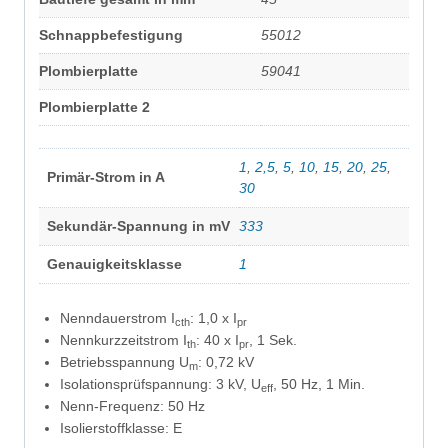
Schnappbefestigung
55012
Plombierplatte
59041
Plombierplatte 2
1
,
2,5
,
5
,
10
,
15
,
20
,
25
,
Primär-Strom in A
30
Sekundär-Spannung in mV
333
Genauigkeitsklasse
1
Nenndauerstrom I
: 1,0 x I
cth
pr
Nennkurzzeitstrom I
: 40 x I
, 1 Sek.
th
pr
Betriebsspannung U
: 0,72 kV
m
Isolationsprüfspannung: 3 kV, U
, 50 Hz, 1 Min.
eff
Nenn-Frequenz: 50 Hz
Isolierstoffklasse: E