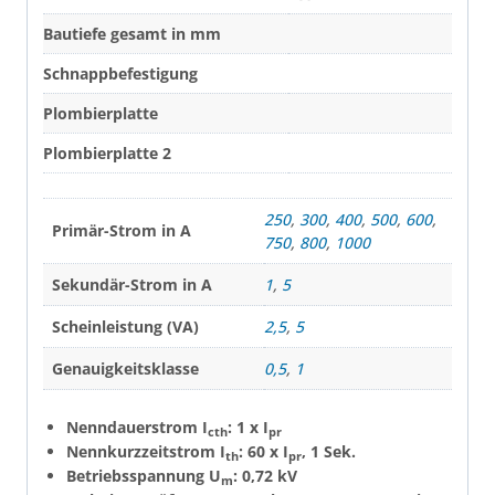
Bautiefe gesamt in mm
Schnappbefestigung
Plombierplatte
Plombierplatte 2
250
,
300
,
400
,
500
,
600
,
Primär-Strom in A
750
,
800
,
1000
Sekundär-Strom in A
1
,
5
Scheinleistung (VA)
2,5
,
5
Genauigkeitsklasse
0,5
,
1
Nenndauerstrom I
: 1 x I
cth
pr
Nennkurzzeitstrom I
: 60 x I
, 1 Sek.
th
pr
Betriebsspannung U
: 0,72 kV
m