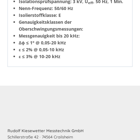
Isolationsprüfspannung: 3 kV, U
, 50 Hz, 1 Min.
eff
Nenn-Frequenz: 50/60 Hz
Isolierstoffklasse: E
Genauigkeitsklassen der
Oberschwingungsmessungen:
Messgenauigkeit bis 20 kHz:
∆ϕ ≤ 1° @ 0,05-20 kHz
ε ≤ 2% @ 0,05-10 kHz
ε ≤ 3% @ 10-20 kHz
Rudolf Kiesewetter Messtechnik GmbH
Schillerstraße 42 · 74564 Crailsheim