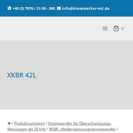
Zum
+49 (0) 7976 / 21 00 - 390
info@kiesewetter-mt.de
Inhalt
springen
0
XKBR 42L
/
Produktsortiment
/
Stromwandler für Oberschwingungs-
Messungen bis 20 kHz
/
XKBR - Niederspannungsstromwandler
/