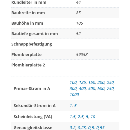
Rundleiter in mm
44
Baubreite in mm
85
Bauhöhe in mm
105
Bautiefe gesamt in mm
52
Schnappbefestigung
Plombierplatte
59058
Plombierplatte 2
100
,
125
,
150
,
200
,
250
,
Primär-Strom in A
300
,
400
,
500
,
600
,
750
,
1000
Sekundär-Strom in A
1
,
5
Scheinleistung (VA)
1,5
,
2,5
,
5
,
10
Genauigkeitsklasse
0,2
,
0,2S
,
0,5
,
0,5S