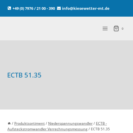
Zum
+49 (0) 7976 / 21 00 - 390
info@kiesewetter-mt.de
Inhalt
springen
0
ECTB 51.35
/
Produktsortiment
/
Niederspannungswandler
/
ECTB -
Aufsteckstromwandler Verrechnungsmessung
/
ECTB 51.35