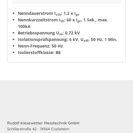
Nenndauerstrom I
: 1,2 x I
cth
pr
Nennkurzzeitstrom I
: 60 x I
, 1 Sek., max.
th
pr
100kA
Betriebsspannung U
: 0,72 kV
m
Isolationsprüfspannung: 6 kV, U
, 50 Hz, 1 Min.
eff
Nenn-Frequenz: 50 Hz
Isolierstoffklasse: B8
Rudolf Kiesewetter Messtechnik GmbH
Schillerstraße 42 · 74564 Crailsheim