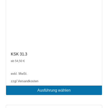
Produktseite
gewählt
werden
KSK 31.3
ab
54,50
€
exkl. MwSt.
zzgl.
Versandkosten
Ausführung wählen