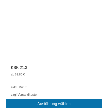
auf
der
Produktseite
gewählt
werden
KSK 21.3
ab
62,80
€
exkl. MwSt.
zzgl.
Versandkosten
Ausführung wählen