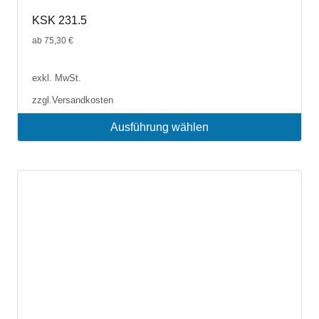
KSK 231.5
ab
75,30
€
exkl. MwSt.
zzgl.
Versandkosten
Ausführung wählen
Dieses
Produkt
weist
mehrere
Varianten
auf.
Die
Optionen
können
auf
der