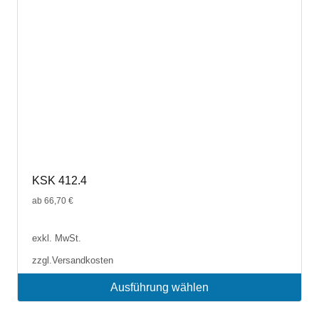
der
Produktseite
gewählt
werden
KSK 412.4
ab
66,70
€
exkl. MwSt.
zzgl.
Versandkosten
Ausführung wählen
Dieses