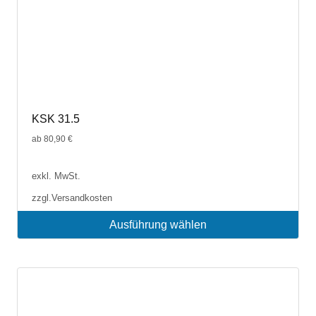
KSK 31.5
ab
80,90
€
exkl. MwSt.
zzgl.
Versandkosten
Ausführung wählen
Dieses
Produkt
weist
mehrere
Varianten