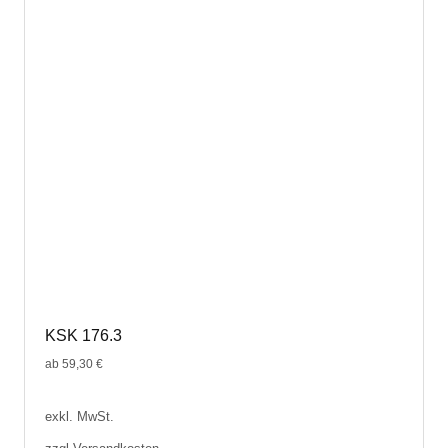
KSK 176.3
ab
59,30
€
exkl. MwSt.