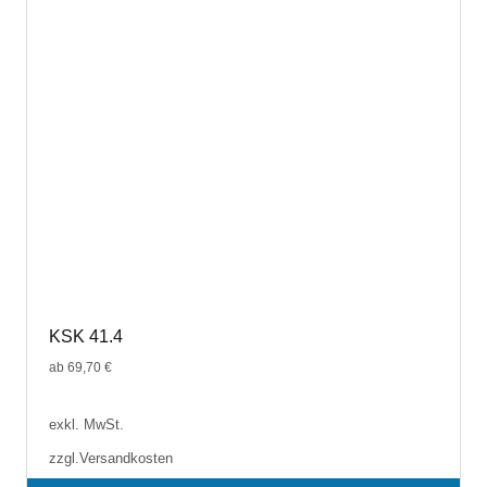
können
auf
der
Produktseite
gewählt
werden
KSK 41.4
ab
69,70
€
exkl. MwSt.
zzgl.
Versandkosten