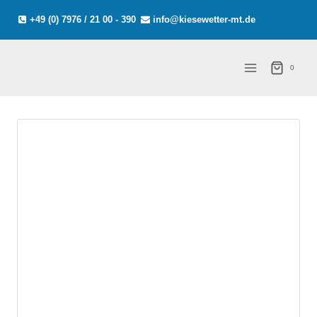
Zum
+49 (0) 7976 / 21 00 - 390
info@kiesewetter-mt.de
Inhalt
springen
0