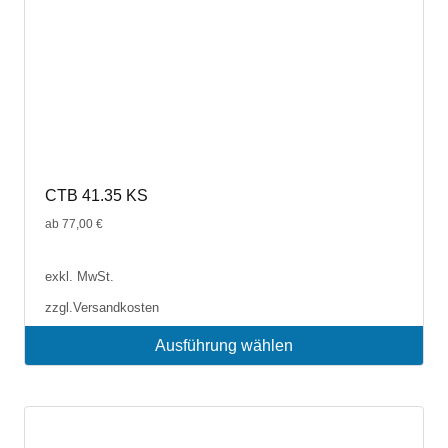
CTB 41.35 KS
ab
77,00
€
exkl. MwSt.
zzgl.
Versandkosten
Ausführung wählen
Dieses
Produkt
weist
mehrere