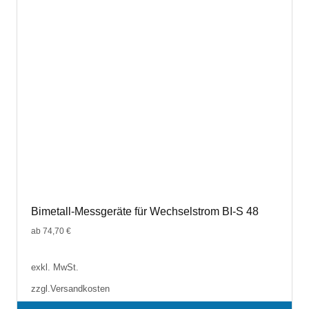
können
auf
der
Produktseite
gewählt
werden
Bimetall-Messgeräte für Wechselstrom BI-S 48
ab
74,70
€
exkl. MwSt.
zzgl.
Versandkosten