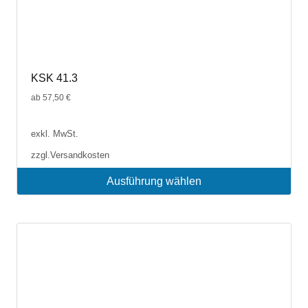
KSK 41.3
ab
57,50
€
exkl. MwSt.
zzgl.
Versandkosten
Ausführung wählen
Dieses
Produkt
weist
mehrere
Varianten
auf.
Die
Optionen