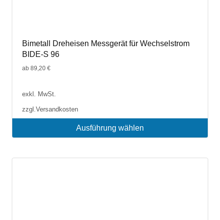
Bimetall Dreheisen Messgerät für Wechselstrom
BIDE-S 96
ab
89,20
€
exkl. MwSt.
zzgl.
Versandkosten
Ausführung wählen
Dieses
Produkt
weist
mehrere
Varianten
auf.
Die
Optionen