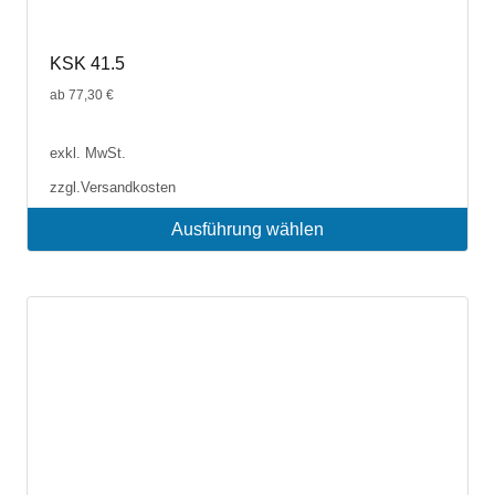
KSK 41.5
ab
77,30
€
exkl. MwSt.
zzgl.
Versandkosten
Ausführung wählen
Dieses
Produkt
weist
mehrere
Varianten
auf.
Die
Optionen
können
auf