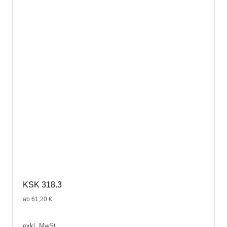
auf.
Die
Optionen
können
auf
der
Produktseite
gewählt
werden
KSK 318.3
ab
61,20
€
exkl. MwSt.