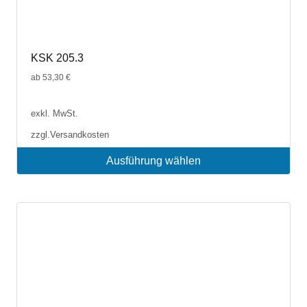
KSK 205.3
ab
53,30
€
exkl. MwSt.
zzgl.
Versandkosten
Ausführung wählen
Dieses
Produkt
weist
mehrere
Varianten
auf.
Die
Optionen
können