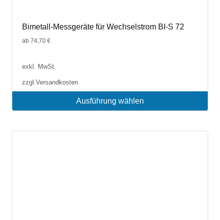
Bimetall-Messgeräte für Wechselstrom BI-S 72
ab
74,70
€
exkl. MwSt.
zzgl.
Versandkosten
Ausführung wählen
Dieses
Produkt
weist
mehrere
Varianten
auf.
Die
Optionen
können
auf