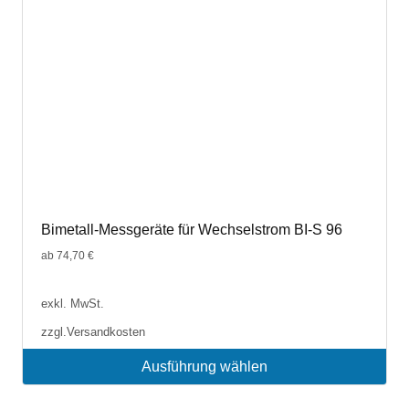
der
Produktseite
gewählt
werden
Bimetall-Messgeräte für Wechselstrom BI-S 96
ab
74,70
€
exkl. MwSt.
zzgl.
Versandkosten
Ausführung wählen
Dieses