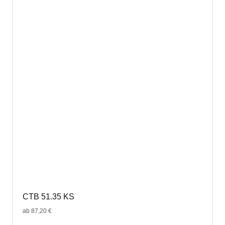
Varianten
auf.
Die
Optionen
können
auf
der
Produktseite
gewählt
werden
CTB 51.35 KS
ab
87,20
€