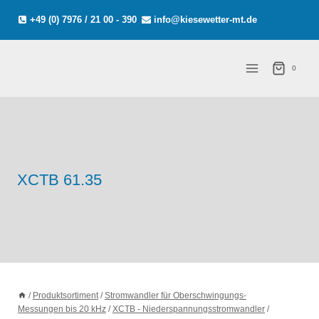
Zum
+49 (0) 7976 / 21 00 - 390
info@kiesewetter-mt.de
Inhalt
springen
0
XCTB 61.35
/
Produktsortiment
/
Stromwandler für Oberschwingungs-
Messungen bis 20 kHz
/
XCTB - Niederspannungsstromwandler
/