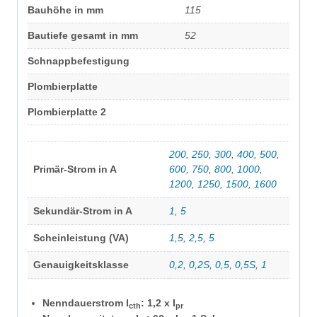
Bauhöhe in mm
115
Bautiefe gesamt in mm
52
Schnappbefestigung
Plombierplatte
Plombierplatte 2
200
,
250
,
300
,
400
,
500
,
Primär-Strom in A
600
,
750
,
800
,
1000
,
1200
,
1250
,
1500
,
1600
Sekundär-Strom in A
1
,
5
Scheinleistung (VA)
1,5
,
2,5
,
5
Genauigkeitsklasse
0,2
,
0,2S
,
0,5
,
0,5S
,
1
Nenndauerstrom I
: 1,2 x I
cth
pr