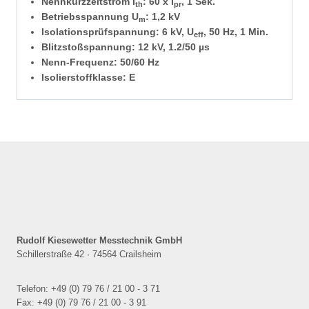
Nennkurzzeitstrom I
: 60 x I
, 1 Sek.
th
pr
Betriebsspannung U
: 1,2 kV
m
Isolationsprüfspannung: 6 kV, U
, 50 Hz, 1 Min.
eff
Blitzstoßspannung: 12 kV, 1.2/50 µs
Nenn-Frequenz: 50/60 Hz
Isolierstoffklasse: E
Rudolf Kiesewetter Messtechnik GmbH
Schillerstraße 42 · 74564 Crailsheim
Telefon: +49 (0) 79 76 / 21 00 - 3 71
Fax: +49 (0) 79 76 / 21 00 - 3 91