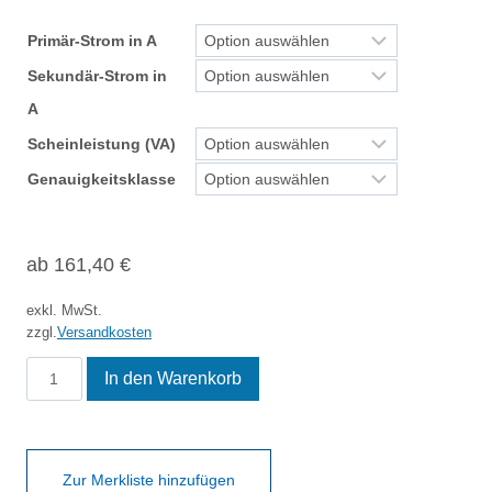
Primär-Strom in A
Sekundär-Strom in
A
Scheinleistung (VA)
Genauigkeitsklasse
ab
161,40
€
exkl. MwSt.
zzgl.
Versandkosten
XCTB
In den Warenkorb
61.35
Menge
Zur Merkliste hinzufügen