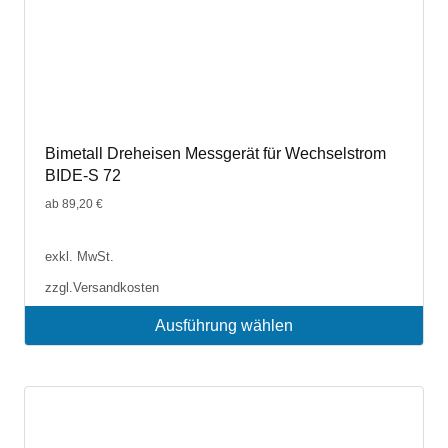
Bimetall Dreheisen Messgerät für Wechselstrom
BIDE-S 72
ab
89,20
€
exkl. MwSt.
zzgl.
Versandkosten
Ausführung wählen
Dieses
Produkt
weist
mehrere
Varianten