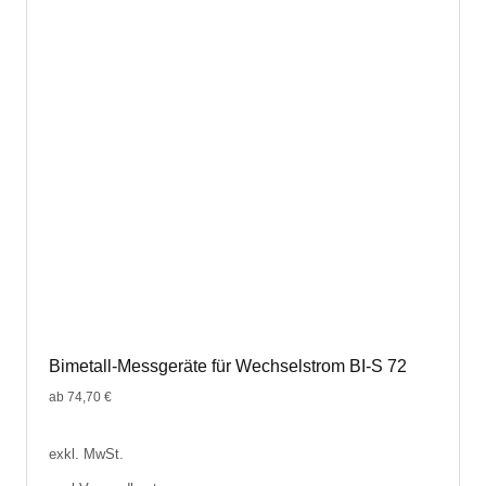
Die
Optionen
können
auf
der
Produktseite
gewählt
werden
Bimetall-Messgeräte für Wechselstrom BI-S 72
ab
74,70
€
exkl. MwSt.