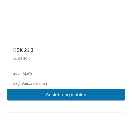
KSK 21.3
ab
62,80
€
exkl. MwSt.
zzgl.
Versandkosten
Ausführung wählen
Dieses
Produkt
weist
mehrere
Varianten