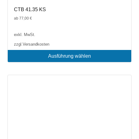
CTB 41.35 KS
ab
77,00
€
exkl. MwSt.
zzgl.
Versandkosten
Ausführung wählen
Dieses
Produkt
weist
mehrere
Varianten
auf.
Die
Optionen
können
auf
der