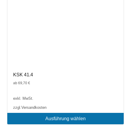
der
Produktseite
gewählt
werden
KSK 41.4
ab
69,70
€
exkl. MwSt.
zzgl.
Versandkosten
Ausführung wählen