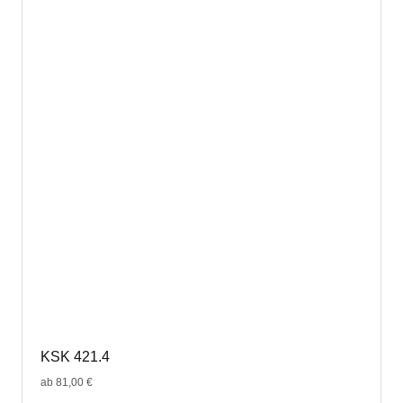
Varianten
auf.
Die
Optionen
können
auf
der
Produktseite
gewählt
werden
KSK 421.4
ab
81,00
€