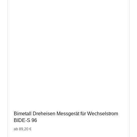
auf.
Die
Optionen
können
auf
der
Produktseite
gewählt
werden
Bimetall Dreheisen Messgerät für Wechselstrom
BIDE-S 96
ab
89,20
€