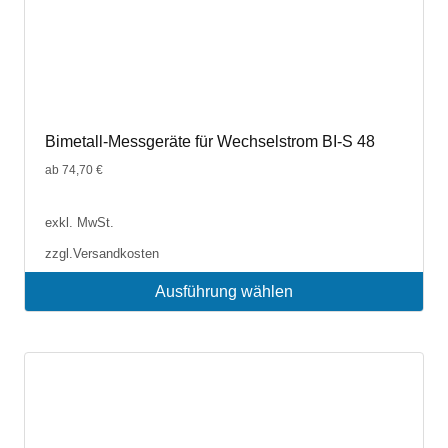
Bimetall-Messgeräte für Wechselstrom BI-S 48
ab
74,70
€
exkl. MwSt.
zzgl.
Versandkosten
Ausführung wählen
Dieses
Produkt
weist
mehrere
Varianten
auf.