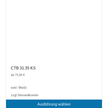
auf
der
Produktseite
gewählt
werden
CTB 31.35 KS
ab
75,90
€
exkl. MwSt.
zzgl.
Versandkosten
Ausführung wählen