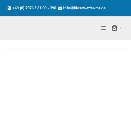
Zum
+49 (0) 7976 / 21 00 - 390
info@kiesewetter-mt.de
Inhalt
springen
0