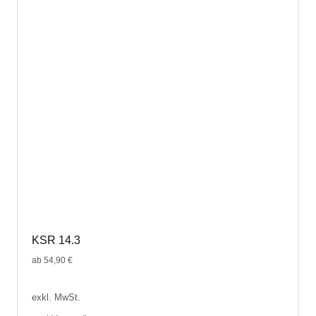
KSR 14.3
ab
54,90
€
exkl. MwSt.