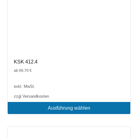
werden
KSK 412.4
ab
66,70
€
exkl. MwSt.
zzgl.
Versandkosten
Ausführung wählen
Dieses
Produkt
weist
mehrere