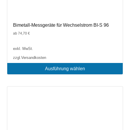
Bimetall-Messgeräte für Wechselstrom BI-S 96
ab
74,70
€
exkl. MwSt.
zzgl.
Versandkosten
Ausführung wählen
Dieses
Produkt
weist
mehrere
Varianten
auf.
Die
Optionen
können