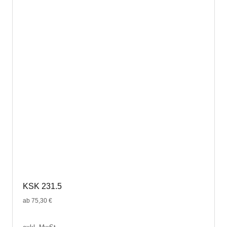
auf.
Die
Optionen
können
auf
der
Produktseite
gewählt
werden
KSK 231.5
ab
75,30
€