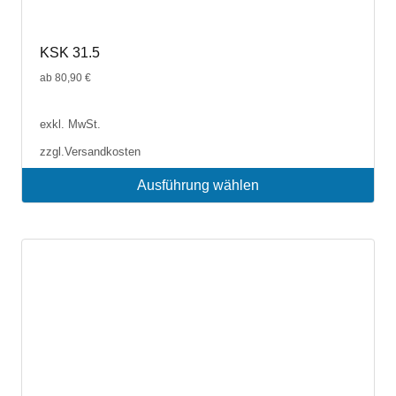
KSK 31.5
ab
80,90
€
exkl. MwSt.
zzgl.
Versandkosten
Ausführung wählen
Dieses
Produkt
weist
mehrere
Varianten
auf.
Die
Optionen
können
auf