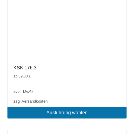
Produktseite
gewählt
werden
KSK 176.3
ab
59,30
€
exkl. MwSt.
zzgl.
Versandkosten
Ausführung wählen
Dieses
Produkt