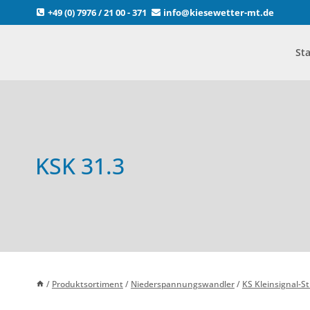
Zum
+49 (0) 7976 / 21 00 - 371
info@kiesewetter-mt.de
Inhalt
springen
Sta
KSK 31.3
/
Produktsortiment
/
Niederspannungswandler
/
KS Kleinsignal-