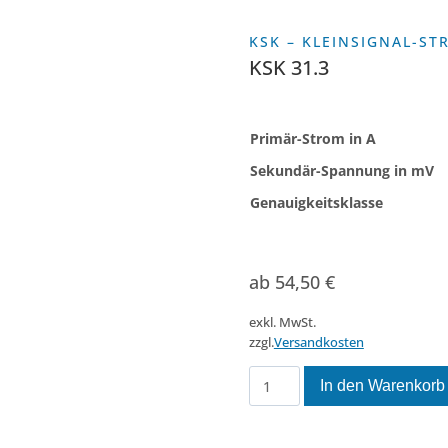
KSK – KLEINSIGNAL-S
KSK 31.3
Primär-Strom in A
Sekundär-Spannung in mV
Genauigkeitsklasse
ab
54,50
€
exkl. MwSt.
zzgl.
Versandkosten
KSK
In den Warenkorb
31.3
Menge