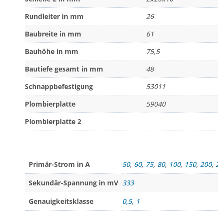
Rundleiter in mm
26
Baubreite in mm
61
Bauhöhe in mm
75,5
Bautiefe gesamt in mm
48
Schnappbefestigung
53011
Plombierplatte
59040
Plombierplatte 2
Primär-Strom in A
50
,
60
,
75
,
80
,
100
,
150
,
200
,
Sekundär-Spannung in mV
333
Genauigkeitsklasse
0,5
,
1