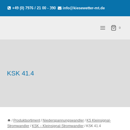
Zum
+49 (0) 7976 / 21 00 - 390
info@kiesewetter-mt.de
Inhalt
springen
0
KSK 41.4
/
Produktsortiment
/
Niederspannungswandler
/
KS Kleinsignal-
Stromwandler
/
KSK – Kleinsignal-Stromwandler
/
KSK 41.4