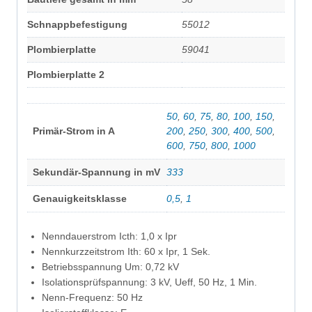
Schnappbefestigung
55012
Plombierplatte
59041
Plombierplatte 2
50
,
60
,
75
,
80
,
100
,
150
,
Primär-Strom in A
200
,
250
,
300
,
400
,
500
,
600
,
750
,
800
,
1000
Sekundär-Spannung in mV
333
Genauigkeitsklasse
0,5
,
1
Nenndauerstrom Icth: 1,0 x Ipr
Nennkurzzeitstrom Ith: 60 x Ipr, 1 Sek.
Betriebsspannung Um: 0,72 kV
Isolationsprüfspannung: 3 kV, Ueff, 50 Hz, 1 Min.
Nenn-Frequenz: 50 Hz