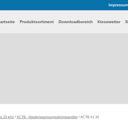
Impressu
tartseite
Produktsortiment
Downloadbereich
Kiesewetter
S
is 20 kHz
/
XCTB - Niederspannungsstromwandler
/
XCTB 41.35