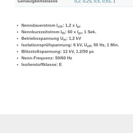
Genauigkeitsklasse
0,2
,
0,2S
,
0,5
,
0,5S
,
1
Nenndauerstrom I
: 1,2 x I
cth
pr
Nennkurzzeitstrom I
: 60 x I
, 1 Sek.
th
pr
Betriebsspannung U
: 1,2 kV
m
Isolationsprüfspannung: 6 kV, U
, 50 Hz, 1 Min.
eff
Blitzstoßspannung: 12 kV, 1.2/50 µs
Nenn-Frequenz: 50/60 Hz
Isolierstoffklasse: E