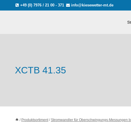
Zum
+49 (0) 7976 / 21 00 - 371
info@kiesewetter-mt.de
Inhalt
springen
S
XCTB 41.35
/
Produktsortiment
/
Stromwandler für Oberschwingungs-Messungen b