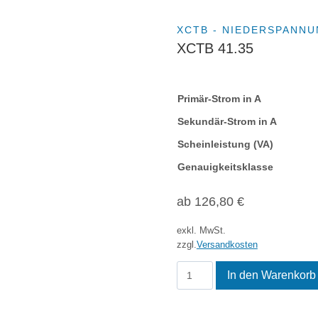
XCTB - NIEDERSPANN
XCTB 41.35
Primär-Strom in A
Sekundär-Strom in A
Scheinleistung (VA)
Genauigkeitsklasse
ab
126,80
€
exkl. MwSt.
zzgl.
Versandkosten
XCTB
In den Warenkorb
41.35
Menge